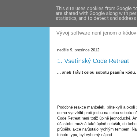
This site uses cookies from Google to 
are shared with Google along with per
Robert Dresler
statistics, and to detect and address
Vývoj software není jenom o kódová
neděle 9. prosince 2012
1. Vsetínský Code Retreat
... aneb Trávit celou sobotu psaním kódu, 
Podobné reakce manželek, přítelkyň a okolí 
doma vysvětlit proč jedou na celou sobotu 
Code Retreat není totiž úplně jednoduché. 
účastníci možná také úplně netušili, do čeho
průběhu akce narůstalo rychlým tempem. Na 
tohoto typu, byl výborný nápad.