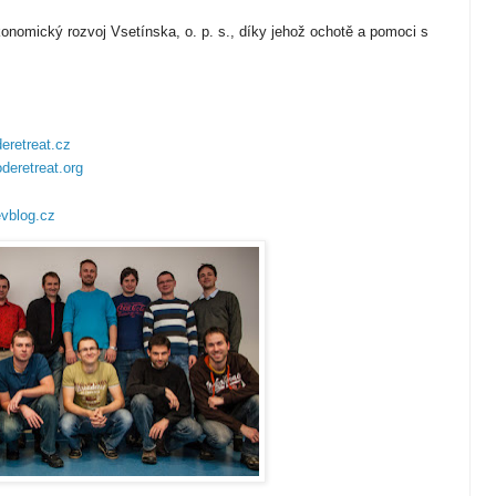
nomický rozvoj Vsetínska, o. p. s., díky jehož ochotě a pomoci s
eretreat.cz
deretreat.org
vblog.cz