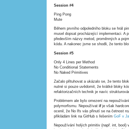
Session #4
Ping Pong
Mute
Během prvního odpoledního bloku se hrál pin
musel dopsat procházející implementaci. A p
především názvy metod, proměnných a pojmen
kódu. A nakonec jsme se shodli, že tento blo
Session #5
Only 4 Lines per Method
No Conditional Statements
No Naked Primitives
Začalo přituhovat a ukázalo se, že tento bl
nutné si pouze uvědomit, že krátké bloky kó
refaktorizačních technik je navíc strukturová
Problémem ale bylo omezení na nepoužíván
polymorfismu. Nepoužívat
if
je však hardcore
ocenil, že No Ifs vás přinutí se na četnost
přikládám link na GitHub s řešením
GoF v Ja
Nepoužívání holých primitiv (např. int, bool) 