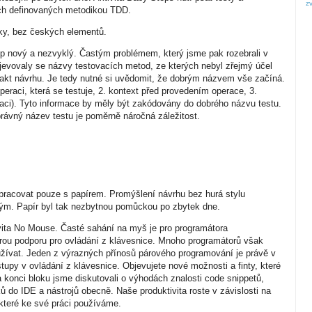
z
ch definovaných metodikou TDD.
ky, bez českých elementů.
tup nový a nezvyklý. Častým problémem, který jsme pak rozebrali v
bjevovaly se názvy testovacích metod, ze kterých nebyl zřejmý účel
 akt návrhu. Je tedy nutné si uvědomit, že dobrým názvem vše začíná.
operaci, která se testuje, 2. kontext před provedením operace, 3.
aci). Tyto informace by měly být zakódovány do dobrého názvu testu.
právný název testu je poměrně náročná záležitost.
t pracovat pouze s papírem. Promýšlení návrhu bez hurá stylu
ným. Papír byl tak nezbytnou pomůckou po zbytek dne.
vita No Mouse. Časté sahání na myš je pro programátora
brou podporu pro ovládání z klávesnice. Mnoho programátorů však
užívat. Jeden z výrazných přínosů párového programování je právě v
stupy v ovládání z klávesnice. Objevujete nové možnosti a finty, které
a konci bloku jsme diskutovali o výhodách znalosti code snippetů,
 do IDE a nástrojů obecně. Naše produktivita roste v závislosti na
 které ke své práci používáme.