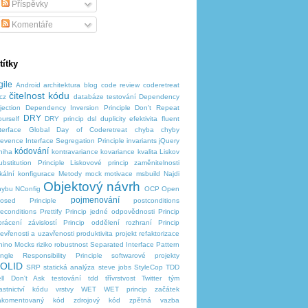
Příspěvky
Komentáře
títky
gile
Android
architektura
blog
code review
coderetreat
čitelnost kódu
cz
databáze testování
Dependency
jection
Dependency Inversion Principle
Don't Repeat
DRY
ourself
DRY princip
dsl
duplicity
efektivita
fluent
terface
Global Day of Coderetreat
chyba
chyby
revence
Interface Segregation Principle
invariants
jQuery
kódování
niha
kontravariance
kovariance
kvalita
Liskov
ubstitution Principle
Liskovové princip zaměnitelnosti
okální konfigurace
Metody
mock
motivace
msbuild
Najdi
Objektový návrh
hybu
NConfig
OCP
Open
pojmenování
losed Principle
postconditions
reconditions
Prettify
Princip jedné odpovědnosti
Princip
brácení závislostí
Princip oddělení rozhraní
Princip
tevřenosti a uzavřenosti
produktivita
projekt
refaktorizace
hino Mocks
riziko
robustnost
Separated Interface Pattern
ingle Responsibility Principle
softwarové projekty
OLID
SRP
statická analýza
steve jobs
StyleCop
TDD
ell Don't Ask
testování tdd
třívrstvost
Twitter
tým
lastnictví kódu
vrstvy
WET
WET princip
začátek
akomentovaný kód
zdrojový kód
zpětná vazba