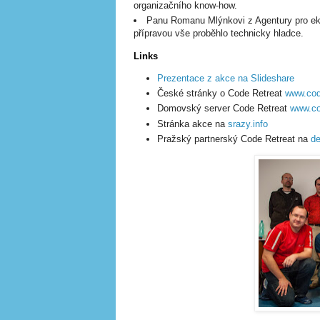
organizačního know-how.
Panu Romanu Mlýnkovi z Agentury pro eko
přípravou vše proběhlo technicky hladce.
Links
Prezentace z akce na Slideshare
České stránky o Code Retreat
www.cod
Domovský server Code Retreat
www.co
Stránka akce na
srazy.info
Pražský partnerský Code Retreat na
de