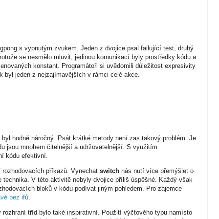
gpong s vypnutým zvukem. Jeden z dvojice psal failující test, druhý
rotože se nesmělo mluvit, jedinou komunikací byly prostředky kódu a
ovaných konstant. Programátoři si uvědomili důležitost expresivity
k byl jeden z nejzajímavějších v rámci celé akce.
ok byl hodně náročný. Psát krátké metody není zas takový problém. Je
du jsou mnohem čitelnější a udržovatelnější. S využitím
ní kódu efektivní.
í rozhodovacích příkazů. Vynechat
switch
nás nutí více přemýšlet o
 technika. V této aktivitě nebyly dvojice příliš úspěšné. Každý však
 rozhodovacích bloků v kódu podívat jiným pohledem. Pro zájemce
vě bez ifů
.
v rozhraní tříd bylo také inspirativní. Použití výčtového typu namísto