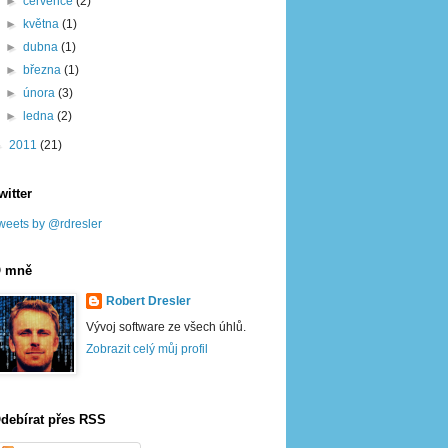
►
července
(2)
►
května
(1)
►
dubna
(1)
►
března
(1)
►
února
(3)
►
ledna
(2)
►
2011
(21)
witter
weets by @rdresler
 mně
Robert Dresler
Vývoj software ze všech úhlů.
Zobrazit celý můj profil
debírat přes RSS