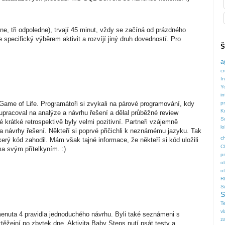
ne, tři odpoledne), trvají 45 minut, vždy se začíná od prázdného
e specifický výběrem aktivit a rozvíjí jiný druh dovedností. Pro
Š
a
cr
In
Y
in
 Game of Life. Programátoři si zvykali na párové programování, kdy
p
K
olupracoval na analýze a návrhu řešení a dělal průběžné review
S
é krátké retrospektivě byly velmi pozitivní. Partneři vzájemně
l
 a návrhy řešení. Někteří si poprvé přičichli k neznámému jazyku. Tak
c
erý kód zahodil. Mám však tajné informace, že někteří si kód uložili
C
ma svým přítelkyním. :)
p
o
o
R
S
S
T
v
nuta 4 pravidla jednoduchého návrhu. Byli také seznámeni s
z
těžejní po zbytek dne. Aktivita Baby Steps nutí psát testy a