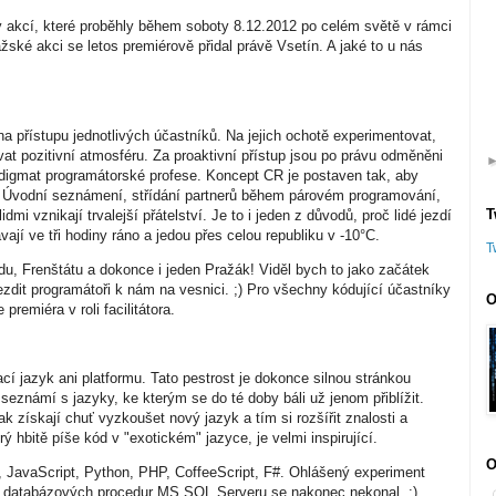
y akcí, které proběhly během soboty 8.12.2012 po celém světě v rámci
ažské akci se letos premiérově přidal právě Vsetín. A jaké to u nás
na přístupu jednotlivých účastníků. Na jejich ochotě experimentovat,
ovat pozitivní atmosféru. Za proaktivní přístup jsou po právu odměněni
igmat programátorské profese. Koncept CR je postaven tak, aby
. Úvodní seznámení, střídání partnerů během párovém programování,
T
idmi vznikají trvalejší přátelství. Je to i jeden z důvodů, proč lidé jezdí
vají ve tři hodiny ráno a jedou přes celou republiku v -10°C.
T
odu, Frenštátu a dokonce i jeden Pražák! Viděl bych to jako začátek
zdit programátoři k nám na vesnici. ;) Pro všechny kódující účastníky
O
remiéra v roli facilitátora.
 jazyk ani platformu. Tato pestrost je dokonce silnou stránkou
eznámí s jazyky, ke kterým se do té doby báli už jenom přiblížit.
k získají chuť vyzkoušet nový jazyk a tím si rozšířit znalosti a
ý hbitě píše kód v "exotickém" jazyce, je velmi inspirující.
O
, JavaScript, Python, PHP, CoffeeScript, F#. Ohlášený experiment
 databázových procedur MS SQL Serveru se nakonec nekonal. :)