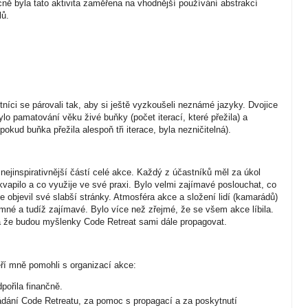
cně byla tato aktivita zaměřena na vhodnější používání abstrakcí
lů.
tníci se párovali tak, aby si ještě vyzkoušeli neznámé jazyky. Dvojice
ylo pamatování věku živé buňky (počet iterací, které přežila) a
kud buňka přežila alespoň tři iterace, byla nezničitelná).
ejinspirativnější částí celé akce. Každý z účastníků měl za úkol
vapilo a co využije ve své praxi. Bylo velmi zajímavé poslouchat, co
de objevil své slabší stránky. Atmosféra akce a složení lidí (kamarádů)
ímné a tudíž zajímavé. Bylo více než zřejmé, že se všem akce líbila.
ě a že budou myšlenky Code Retreat sami dále propagovat.
ří mně pomohli s organizací akce:
dpořila finančně.
dání Code Retreatu, za pomoc s propagací a za poskytnutí