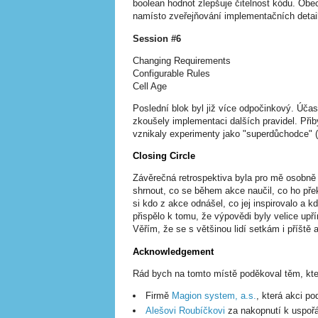
boolean hodnot zlepšuje čitelnost kódu. Obe
namísto zveřejňování implementačních detai
Session #6
Changing Requirements
Configurable Rules
Cell Age
Poslední blok byl již více odpočinkový. Účas
zkoušely implementaci dalších pravidel. Přib
vznikaly experimenty jako "superdůchodce" (po
Closing Circle
Závěrečná retrospektiva byla pro mě osobně n
shrnout, co se během akce naučil, co ho přek
si kdo z akce odnášel, co jej inspirovalo a k
přispělo k tomu, že výpovědi byly velice upř
Věřím, že se s většinou lidí setkám i příšt
Acknowledgement
Rád bych na tomto místě poděkoval těm, kte
Firmě
Magion system, a.s.
, která akci po
Alešovi Roubíčkovi
za nakopnutí k uspořá