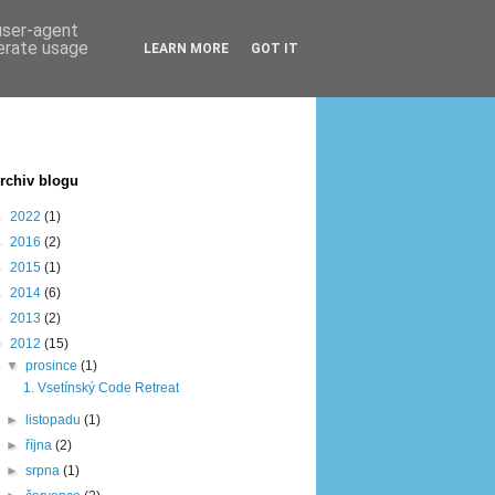
 user-agent
nerate usage
LEARN MORE
GOT IT
rchiv blogu
►
2022
(1)
►
2016
(2)
►
2015
(1)
►
2014
(6)
►
2013
(2)
▼
2012
(15)
▼
prosince
(1)
1. Vsetínský Code Retreat
►
listopadu
(1)
►
října
(2)
►
srpna
(1)