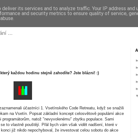
deliver its services and to analyze traffic. Your IP address and
formance and security metrics to ensure quality of service, ge
 abuse.
ní ...
A
který každou hodinu stejně zahodíte? Jste blázni! :)
zaznamenali účastníci 1. Vsetínského Code Retreatu, když se snažili
někam na Vsetín. Popsat základní koncept celosvětově populární akce
Ani programátorům, natož "nevyvolenému" zbytku populace. Sami
 se to vlastně pouštějí. Přál bych vám však vidět nadšení, které v
konci již nikdo nepochyboval, že investovat celou sobotu do akce