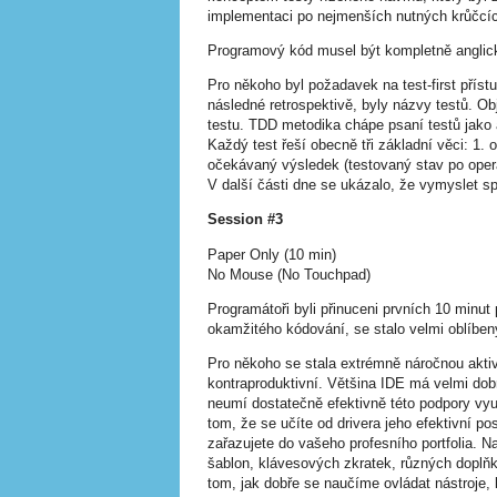
implementaci po nejmenších nutných krůčcí
Programový kód musel být kompletně anglic
Pro někoho byl požadavek na test-first přís
následné retrospektivě, byly názvy testů. O
testu. TDD metodika chápe psaní testů jako
Každý test řeší obecně tři základní věci: 1. 
očekávaný výsledek (testovaný stav po oper
V další části dne se ukázalo, že vymyslet s
Session #3
Paper Only (10 min)
No Mouse (No Touchpad)
Programátoři byli přinuceni prvních 10 minu
okamžitého kódování, se stalo velmi oblíbe
Pro někoho se stala extrémně náročnou akti
kontraproduktivní. Většina IDE má velmi do
neumí dostatečně efektivně této podpory vy
tom, že se učíte od drivera jeho efektivní po
zařazujete do vašeho profesního portfolia. N
šablon, klávesových zkratek, různých doplňků
tom, jak dobře se naučíme ovládat nástroje,