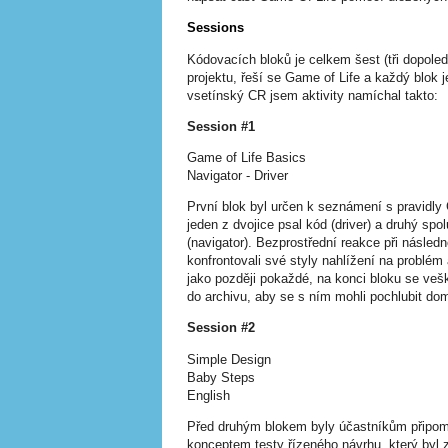
Sessions
Kódovacích bloků je celkem šest (tři dopoled
projektu, řeší se Game of Life a každý blok j
vsetínský CR jsem aktivity namíchal takto:
Session #1
Game of Life Basics
Navigator - Driver
První blok byl určen k seznámení s pravidly
jeden z dvojice psal kód (driver) a druhý sp
(navigator). Bezprostřední reakce při následn
konfrontovali své styly nahlížení na problém
jako později pokaždé, na konci bloku se vešk
do archivu, aby se s ním mohli pochlubit do
Session #2
Simple Design
Baby Steps
English
Před druhým blokem byly účastníkům připome
konceptem testy řízeného návrhu, který byl z