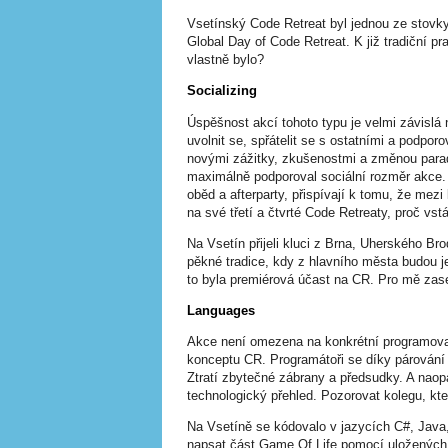
Vsetínský Code Retreat byl jednou ze stovk
Global Day of Code Retreat. K již tradiční pr
vlastně bylo?
Socializing
Úspěšnost akcí tohoto typu je velmi závislá 
uvolnit se, spřátelit se s ostatními a podpor
novými zážitky, zkušenostmi a změnou parad
maximálně podporoval sociální rozměr akce
oběd a afterparty, přispívají k tomu, že mezi l
na své třetí a čtvrté Code Retreaty, proč vstá
Na Vsetín přijeli kluci z Brna, Uherského Br
pěkné tradice, kdy z hlavního města budou je
to byla premiérová účast na CR. Pro mě zase p
Languages
Akce není omezena na konkrétní programovací
konceptu CR. Programátoři se díky párování s
Ztratí zbytečné zábrany a předsudky. A naopa
technologický přehled. Pozorovat kolegu, kter
Na Vsetíně se kódovalo v jazycích C#, Java
napsat část Game Of Life pomocí uložených