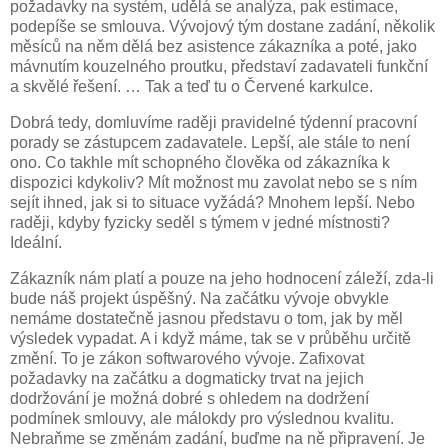
požadavky na systém, udělá se analýza, pak estimace,
podepíše se smlouva. Vývojový tým dostane zadání, několik
měsíců na něm dělá bez asistence zákazníka a poté, jako
mávnutím kouzelného proutku, představí zadavateli funkční
a skvělé řešení. … Tak a teď tu o Červené karkulce.
Dobrá tedy, domluvíme raději pravidelné týdenní pracovní
porady se zástupcem zadavatele. Lepší, ale stále to není
ono. Co takhle mít schopného člověka od zákazníka k
dispozici kdykoliv? Mít možnost mu zavolat nebo se s ním
sejít ihned, jak si to situace vyžádá? Mnohem lepší. Nebo
raději, kdyby fyzicky seděl s týmem v jedné místnosti?
Ideální.
Zákazník nám platí a pouze na jeho hodnocení záleží, zda-li
bude náš projekt úspěšný. Na začátku vývoje obvykle
nemáme dostatečně jasnou představu o tom, jak by měl
výsledek vypadat. A i když máme, tak se v průběhu určitě
změní. To je zákon softwarového vývoje. Zafixovat
požadavky na začátku a dogmaticky trvat na jejich
dodržování je možná dobré s ohledem na dodržení
podmínek smlouvy, ale málokdy pro výslednou kvalitu.
Nebraňme se změnám zadání, buďme na ně připravení. Je