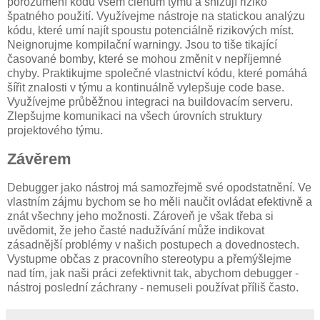
porozumění kódu všem členům týmu a snižují riziko
špatného použití. Využívejme nástroje na statickou analýzu
kódu, které umí najít spoustu potenciálně rizikových míst.
Neignorujme kompilační warningy. Jsou to tiše tikající
časované bomby, které se mohou změnit v nepříjemné
chyby. Praktikujme společné vlastnictví kódu, které pomáhá
šířit znalosti v týmu a kontinuálně vylepšuje code base.
Využívejme průběžnou integraci na buildovacím serveru.
Zlepšujme komunikaci na všech úrovních struktury
projektového týmu.
Závěrem
Debugger jako nástroj má samozřejmě své opodstatnění. Ve
vlastním zájmu bychom se ho měli naučit ovládat efektivně a
znát všechny jeho možnosti. Zároveň je však třeba si
uvědomit, že jeho časté nadužívání může indikovat
zásadnější problémy v našich postupech a dovednostech.
Vystupme občas z pracovního stereotypu a přemýšlejme
nad tím, jak naši práci zefektivnit tak, abychom debugger -
nástroj poslední záchrany - nemuseli používat příliš často.