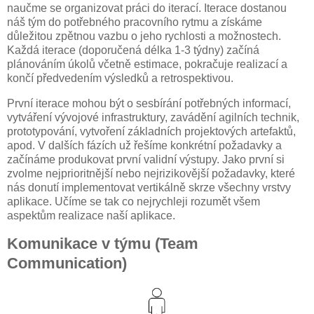
naučme se organizovat práci do iterací. Iterace dostanou
náš tým do potřebného pracovního rytmu a získáme
důležitou zpětnou vazbu o jeho rychlosti a možnostech.
Každá iterace (doporučená délka 1-3 týdny) začíná
plánováním úkolů včetně estimace, pokračuje realizací a
končí předvedením výsledků a retrospektivou.
První iterace mohou být o sesbírání potřebných informací,
vytváření vývojové infrastruktury, zavádění agilních technik,
prototypování, vytvoření základních projektových artefaktů,
apod. V dalších fázích už řešíme konkrétní požadavky a
začínáme produkovat první validní výstupy. Jako první si
zvolme nejprioritnější nebo nejrizikovější požadavky, které
nás donutí implementovat vertikálně skrze všechny vrstvy
aplikace. Učíme se tak co nejrychleji rozumět všem
aspektům realizace naší aplikace.
Komunikace v týmu (Team
Communication)