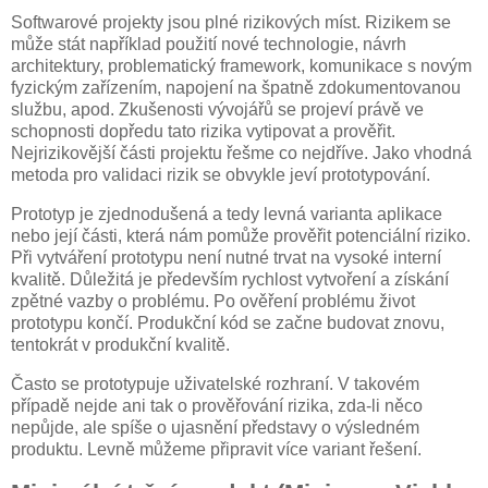
Softwarové projekty jsou plné rizikových míst. Rizikem se
může stát například použití nové technologie, návrh
architektury, problematický framework, komunikace s novým
fyzickým zařízením, napojení na špatně zdokumentovanou
službu, apod. Zkušenosti vývojářů se projeví právě ve
schopnosti dopředu tato rizika vytipovat a prověřit.
Nejrizikovější části projektu řešme co nejdříve. Jako vhodná
metoda pro validaci rizik se obvykle jeví prototypování.
Prototyp je zjednodušená a tedy levná varianta aplikace
nebo její části, která nám pomůže prověřit potenciální riziko.
Při vytváření prototypu není nutné trvat na vysoké interní
kvalitě. Důležitá je především rychlost vytvoření a získání
zpětné vazby o problému. Po ověření problému život
prototypu končí. Produkční kód se začne budovat znovu,
tentokrát v produkční kvalitě.
Často se prototypuje uživatelské rozhraní. V takovém
případě nejde ani tak o prověřování rizika, zda-li něco
nepůjde, ale spíše o ujasnění představy o výsledném
produktu. Levně můžeme připravit více variant řešení.