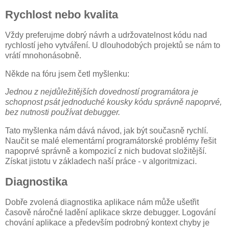
Rychlost nebo kvalita
Vždy preferujme dobrý návrh a udržovatelnost kódu nad
rychlostí jeho vytváření. U dlouhodobých projektů se nám to
vrátí mnohonásobně.
Někde na fóru jsem četl myšlenku:
Jednou z nejdůležitějších dovedností programátora je
schopnost psát jednoduché kousky kódu správně napoprvé,
bez nutnosti používat debugger.
Tato myšlenka nám dává návod, jak být současně rychlí.
Naučit se malé elementární programátorské problémy řešit
napoprvé správně a kompozicí z nich budovat složitější.
Získat jistotu v základech naší práce - v algoritmizaci.
Diagnostika
Dobře zvolená diagnostika aplikace nám může ušetřit
časově náročné ladění aplikace skrze debugger. Logování
chování aplikace a především podrobný kontext chyby je