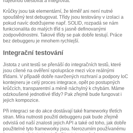
najednou otestovat a integrovat.
Krůčky jsou tak elementární, že téměř ani není nutné
spouštěný test debugovat. Třídy jsou testovány v izolaci a
pokud navíc dodržujeme např. SOLID, rozpadá se nám
funkcionalita do malých tříd s jasně definovanými
zodpovědnostmi. Takové třídy se pak dobře testují. Práce
bez debuggeru je mnohem rychlejší.
Integrační testování
Jistota z unit testů se přenáší do integračních testů, které
jsou cílené na ověření spolupráce mezi více reálnými
třídami. V případě dobře navržených rozhraní a podpory IoC
kontejneru je celý proces integrace, opět po postupných
krůčcích, transparentní a méně náchylný k chybám. Máme
odzkoušené jednotlivé třídy? Pak zřejmě bude fungovat i
jejich kompozice.
Při integraci se do akce dostávají také frameworky třetích
stran. Míra nutnosti použití debuggeru pak bude zřejmě
odvislá od naší znalosti jejich API a také od toho, jak dobře
použitelné tyto frameworky jsou. Nerozumím používanému