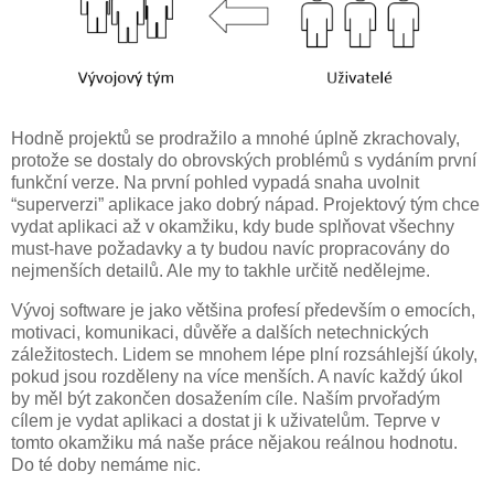
Hodně projektů se prodražilo a mnohé úplně zkrachovaly,
protože se dostaly do obrovských problémů s vydáním první
funkční verze. Na první pohled vypadá snaha uvolnit
“superverzi” aplikace jako dobrý nápad. Projektový tým chce
vydat aplikaci až v okamžiku, kdy bude splňovat všechny
must-have požadavky a ty budou navíc propracovány do
nejmenších detailů. Ale my to takhle určitě nedělejme.
Vývoj software je jako většina profesí především o emocích,
motivaci, komunikaci, důvěře a dalších netechnických
záležitostech. Lidem se mnohem lépe plní rozsáhlejší úkoly,
pokud jsou rozděleny na více menších. A navíc každý úkol
by měl být zakončen dosažením cíle. Naším prvořadým
cílem je vydat aplikaci a dostat ji k uživatelům. Teprve v
tomto okamžiku má naše práce nějakou reálnou hodnotu.
Do té doby nemáme nic.