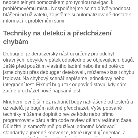
neocenitelným pomocníkem pro rychlou navigaci k
problémovému místu. Nespoléhejme se na důvěryhodnost
hlášení od uživatelů, zajistěme si automatizovaně dostatek
informací k problémům sami.
Techniky na detekci a předcházení
chybám
Debugger je deratizérský nástroj určený pro odchyt
otravných, obvykle v pátek odpoledne se objevujících, bugů.
Ještě před použitím vlastního ladění nebo ihned poté co
jsme chybu přes debugger detekovali, můžeme zkusit chybu
izolovat. Na chybový scénář napíšeme jednotkový nebo
integrační test. Fixnutí bugu tak odpovídá stavu, kdy nám
začne procházet nově napsaný test.
Mnohem levnější, než nahánět bugy nahlášené od testerů a
uživatelů, je bugům aktivně předcházet. Výše popsané
techniky můžeme doplnit o revize kódu nebo přímo
programovat v páru a tím code review dělat v reálném čase.
Důležité je samozřejmě používat jednotné kódovací
standardy a jmenné konvence, které urychlují orientaci a