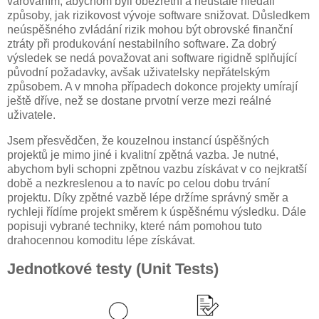
varováním, abychom byli obezřetní a neustále hledali
způsoby, jak rizikovost vývoje software snižovat. Důsledkem
neúspěšného zvládání rizik mohou být obrovské finanční
ztráty při produkování nestabilního software. Za dobrý
výsledek se nedá považovat ani software rigidně splňující
původní požadavky, avšak uživatelsky nepřátelským
způsobem. A v mnoha případech dokonce projekty umírají
ještě dříve, než se dostane prvotní verze mezi reálné
uživatele.
Jsem přesvědčen, že kouzelnou instancí úspěšných
projektů je mimo jiné i kvalitní zpětná vazba. Je nutné,
abychom byli schopni zpětnou vazbu získávat v co nejkratší
době a nezkreslenou a to navíc po celou dobu trvání
projektu. Díky zpětné vazbě lépe držíme správný směr a
rychleji řídíme projekt směrem k úspěšnému výsledku. Dále
popisuji vybrané techniky, které nám pomohou tuto
drahocennou komoditu lépe získávat.
Jednotkové testy (Unit Tests)