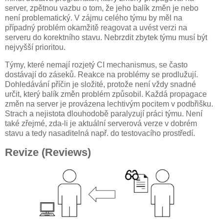
server, zpětnou vazbu o tom, že jeho balík změn je nebo
není problematický. V zájmu celého týmu by měl na
případný problém okamžitě reagovat a uvést verzi na
serveru do korektního stavu. Nebrzdit zbytek týmu musí být
nejvyšší prioritou.
Týmy, které nemají rozjetý CI mechanismus, se často
dostávají do záseků. Reakce na problémy se prodlužují.
Dohledávání příčin je složité, protože není vždy snadné
určit, který balík změn problém způsobil. Každá propagace
změn na server je provázena lechtivým pocitem v podbřišku.
Strach a nejistota dlouhodobě paralyzují práci týmu. Není
také zřejmé, zda-li je aktuální serverová verze v dobrém
stavu a tedy nasaditelná např. do testovacího prostředí.
Revize (Reviews)