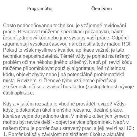
Často nedoceňovanou technikou je vzájemné revidování
práce. Revidovat můžeme specifikaci požadavků, návrh
řešení, zdrojový kód nebo jiné výstupy vaší práce. Odpůrci
argumentují vysokou časovou náročností a tedy malou ROI.
Pokud to však myslíme s kvalitou aplikace vážně, je tato
technika nepostradatelná. Téměř vždy je pohled na řešený
problém očima někoho jiného užitečný. Např. při revizi kódu
můžeme připomínkovat použitý algoritmus, řešit čitelnost
kódu, objevit chyby nebo jiná potenciálně problematická
místa. Revizemi si členové týmu vzájemně předávají
zkušenosti, učí se a zvyšují bus-factor (zastupitelnost) vývoje
částí aplikace.
Kdy a v jakém rozsahu je vhodné provádět revize? Vždy,
když je dokončen úkol menšího rozsahu. Ideálně práce,
která se vejde do jednoho dne. V méně zkušených týmech
mohou být revize delší - objeví se více připomínek. Např. v
našem týmu je poměr času strávený prací a její revizí asi 10 :
1. Poměr kolísá v závislosti na složitosti úkolu a aktuální