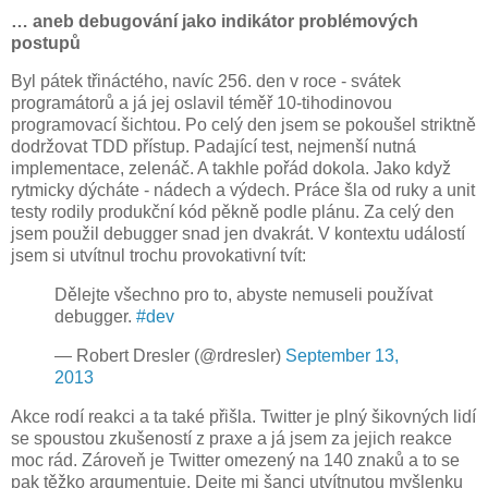
… aneb debugování jako indikátor problémových
postupů
Byl pátek třináctého, navíc 256. den v roce - svátek
programátorů a já jej oslavil téměř 10-tihodinovou
programovací šichtou. Po celý den jsem se pokoušel striktně
dodržovat TDD přístup. Padající test, nejmenší nutná
implementace, zelenáč. A takhle pořád dokola. Jako když
rytmicky dýcháte - nádech a výdech. Práce šla od ruky a unit
testy rodily produkční kód pěkně podle plánu. Za celý den
jsem použil debugger snad jen dvakrát. V kontextu událostí
jsem si utvítnul trochu provokativní tvít:
Dělejte všechno pro to, abyste nemuseli používat
debugger.
#dev
— Robert Dresler (@rdresler)
September 13,
2013
Akce rodí reakci a ta také přišla. Twitter je plný šikovných lidí
se spoustou zkušeností z praxe a já jsem za jejich reakce
moc rád. Zároveň je Twitter omezený na 140 znaků a to se
pak těžko argumentuje. Dejte mi šanci utvítnutou myšlenku