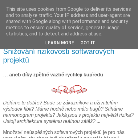
This site uses cookies from Google to deliver its services
Robert Dresler
and to analyze traffic. Your IP address and user-agent are
shared with Google along with performance and security
metrics to ensure quality of service, generate usage
Vývoj software není jenom o kódování ...
statistics, and to detect and address abuse.
LEARN MORE
GOT IT
pondělí 23. září 2013
Snižování rizikovosti softwarových
projektů
… aneb díky zpětné vazbě rychleji kupředu
Děláme to dobře? Bude se zákazníkovi a uživatelům
výsledek líbit? Máme hodně nebo málo bugů? Stíháme
harmonogram projektu? Jaká jsou v projektu největší rizika?
Ustojí architektura systému reálnou zátěž? ...
Množství neúspěšných softwarových projektů je pro nás