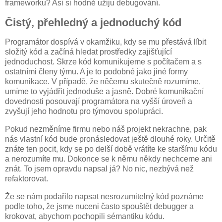
frameworku? Asi si hodně užiju debugování.
Čistý, přehledný a jednoduchý kód
Programátor dospívá v okamžiku, kdy se mu přestává líbit
složitý kód a začíná hledat prostředky zajišťující
jednoduchost. Skrze kód komunikujeme s počítačem a s
ostatními členy týmu. A je to podobné jako jiné formy
komunikace. V případě, že něčemu skutečně rozumíme,
umíme to vyjádřit jednoduše a jasně. Dobré komunikační
dovednosti posouvají programátora na vyšší úroveň a
zvyšují jeho hodnotu pro týmovou spolupráci.
Pokud nezměníme firmu nebo náš projekt nekrachne, pak
nás vlastní kód bude pronásledovat ještě dlouhé roky. Určitě
znáte ten pocit, kdy se po delší době vrátíte ke staršímu kódu
a nerozumíte mu. Dokonce se k němu někdy nechceme ani
znát. To jsem opravdu napsal já? No nic, nezbývá než
refaktorovat.
Že se nám podařilo napsat nesrozumitelný kód poznáme
podle toho, že jsme nuceni často spouštět debugger a
krokovat, abychom pochopili sémantiku kódu.