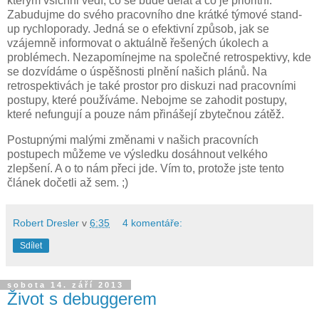
kterým všichni vědí, co se bude dělat a co je prioritní.
Zabudujme do svého pracovního dne krátké týmové stand-
up rychloporady. Jedná se o efektivní způsob, jak se
vzájemně informovat o aktuálně řešených úkolech a
problémech. Nezapomínejme na společné retrospektivy, kde
se dozvídáme o úspěšnosti plnění našich plánů. Na
retrospektivách je také prostor pro diskuzi nad pracovními
postupy, které používáme. Nebojme se zahodit postupy,
které nefungují a pouze nám přinášejí zbytečnou zátěž.
Postupnými malými změnami v našich pracovních
postupech můžeme ve výsledku dosáhnout velkého
zlepšení. A o to nám přeci jde. Vím to, protože jste tento
článek dočetli až sem. ;)
Robert Dresler
v
6:35
4 komentáře:
Sdílet
sobota 14. září 2013
Život s debuggerem