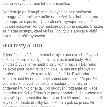
trochu vysvětlit formou tohoto příspěvku.
Dopředu je potřeba přiznat, že bych se bez možnosti
debuggování aplikace určitě neobešel. Na druhou stranu
pozoruju, že s postupným profesním vývojem se u mě
nutnost používání tohoto nástroje postupně snižuje. Snažím
se hledat postupy, které vnášejí do vývoje aplikace větší
jistotu a menší chybovost.
Unit testy a TDD
K jedné z největších revolucí v mých pracovních návycích
došlo v okamžiku, kdy jsem začal psát unit testy. Potenciál
unit testů využijeme naplno až v kombinaci s TDD nebo
nějakou jinou test-first technikou. Ta nás nutí přemýšlet
dopředu o struktuře a funkcionalitě kódu. Rozkládat
komplexnost řešení na malé samostatné scénáře použití.
Jedním z klíčových aspektů je postupná, iterativně
přidávaná funkcionalita. I při budování rozsáhlé aplikace
metodou malých přírůstků je pravděpodobné, že budete mít
stav věcí pod neustálou kontrolou. Určitě mnohem více, než
když nakódujete desítky řádek kódu a pak se je snažíte