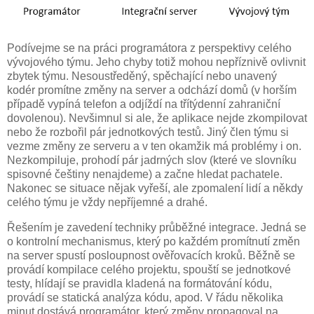
Podívejme se na práci programátora z perspektivy celého
vývojového týmu. Jeho chyby totiž mohou nepříznivě ovlivnit
zbytek týmu. Nesoustředěný, spěchající nebo unavený
kodér promítne změny na server a odchází domů (v horším
případě vypíná telefon a odjíždí na třítýdenní zahraniční
dovolenou). Nevšimnul si ale, že aplikace nejde zkompilovat
nebo že rozbořil pár jednotkových testů. Jiný člen týmu si
vezme změny ze serveru a v ten okamžik má problémy i on.
Nezkompiluje, prohodí pár jadrných slov (které ve slovníku
spisovné češtiny nenajdeme) a začne hledat pachatele.
Nakonec se situace nějak vyřeší, ale zpomalení lidí a někdy
celého týmu je vždy nepříjemné a drahé.
Řešením je zavedení techniky průběžné integrace. Jedná se
o kontrolní mechanismus, který po každém promítnutí změn
na server spustí posloupnost ověřovacích kroků. Běžně se
provádí kompilace celého projektu, spouští se jednotkové
testy, hlídají se pravidla kladená na formátování kódu,
provádí se statická analýza kódu, apod. V řádu několika
minut dostává programátor, který změny propagoval na