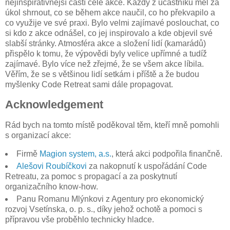
nejinspirativnější částí celé akce. Každý z účastníků měl za
úkol shrnout, co se během akce naučil, co ho překvapilo a
co využije ve své praxi. Bylo velmi zajímavé poslouchat, co
si kdo z akce odnášel, co jej inspirovalo a kde objevil své
slabší stránky. Atmosféra akce a složení lidí (kamarádů)
přispělo k tomu, že výpovědi byly velice upřímné a tudíž
zajímavé. Bylo více než zřejmé, že se všem akce líbila.
Věřím, že se s většinou lidí setkám i příště a že budou
myšlenky Code Retreat sami dále propagovat.
Acknowledgement
Rád bych na tomto místě poděkoval těm, kteří mně pomohli
s organizací akce:
Firmě
Magion system, a.s.
, která akci podpořila finančně.
Alešovi Roubíčkovi
za nakopnutí k uspořádání Code
Retreatu, za pomoc s propagací a za poskytnutí
organizačního know-how.
Panu Romanu Mlýnkovi z Agentury pro ekonomický
rozvoj Vsetínska, o. p. s., díky jehož ochotě a pomoci s
přípravou vše proběhlo technicky hladce.