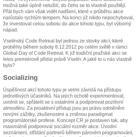
možná také úplně netušili, do čeho se to vlastně pouštějí.
Přál bych vám však vidět nadšení, které v průběhu akce
narůstalo rychlým tempem. Na konci již nikdo nepochyboval,
že investovat celou sobotu do akce tohoto typu, byl výborný
nápad.
Vsetínský Code Retreat byl jednou ze stovky akcí, které
proběhly během soboty 8.12.2012 po celém světě v rámci
Global Day of Code Retreat. K již tradiční pražské akci se
letos premiérově přidal právě Vsetín. A jaké to u nás vlastně
bylo?
Socializing
Úspěšnost akcí tohoto typu je velmi závislá na přístupu
jednotlivých účastníků. Na jejich ochotě experimentovat,
uvolnit se, spřátelit se s ostatními a podporovat pozitivní
atmosféru. Za proaktivní přístup jsou po právu odměněni
novými zážitky, zkušenostmi a změnou paradigmat
programátorské profese. Koncept CR je postaven tak, aby
maximálně podporoval sociální rozměr akce. Úvodní
seznámení, střídání partnerů během párovém programování,