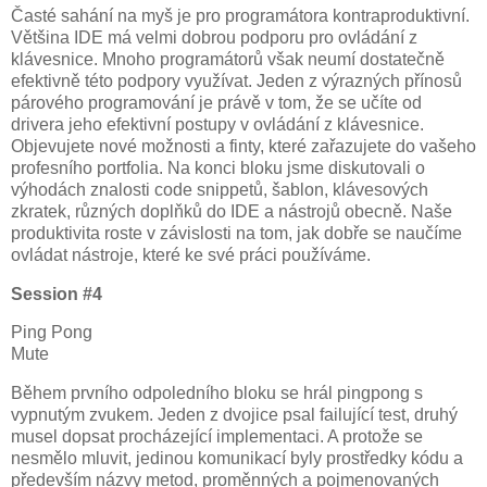
Časté sahání na myš je pro programátora kontraproduktivní.
Většina IDE má velmi dobrou podporu pro ovládání z
klávesnice. Mnoho programátorů však neumí dostatečně
efektivně této podpory využívat. Jeden z výrazných přínosů
párového programování je právě v tom, že se učíte od
drivera jeho efektivní postupy v ovládání z klávesnice.
Objevujete nové možnosti a finty, které zařazujete do vašeho
profesního portfolia. Na konci bloku jsme diskutovali o
výhodách znalosti code snippetů, šablon, klávesových
zkratek, různých doplňků do IDE a nástrojů obecně. Naše
produktivita roste v závislosti na tom, jak dobře se naučíme
ovládat nástroje, které ke své práci používáme.
Session #4
Ping Pong
Mute
Během prvního odpoledního bloku se hrál pingpong s
vypnutým zvukem. Jeden z dvojice psal failující test, druhý
musel dopsat procházející implementaci. A protože se
nesmělo mluvit, jedinou komunikací byly prostředky kódu a
především názvy metod, proměnných a pojmenovaných