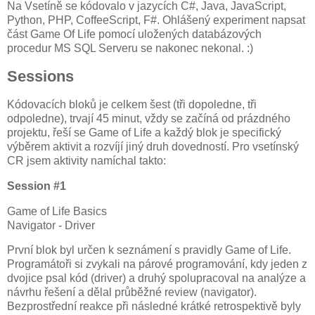
Na Vsetíně se kódovalo v jazycích C#, Java, JavaScript,
Python, PHP, CoffeeScript, F#. Ohlášený experiment napsat
část Game Of Life pomocí uložených databázových
procedur MS SQL Serveru se nakonec nekonal. :)
Sessions
Kódovacích bloků je celkem šest (tři dopoledne, tři
odpoledne), trvají 45 minut, vždy se začíná od prázdného
projektu, řeší se Game of Life a každý blok je specifický
výběrem aktivit a rozvíjí jiný druh dovedností. Pro vsetínský
CR jsem aktivity namíchal takto:
Session #1
Game of Life Basics
Navigator - Driver
První blok byl určen k seznámení s pravidly Game of Life.
Programátoři si zvykali na párové programování, kdy jeden z
dvojice psal kód (driver) a druhý spolupracoval na analýze a
návrhu řešení a dělal průběžné review (navigator).
Bezprostřední reakce při následné krátké retrospektivě byly