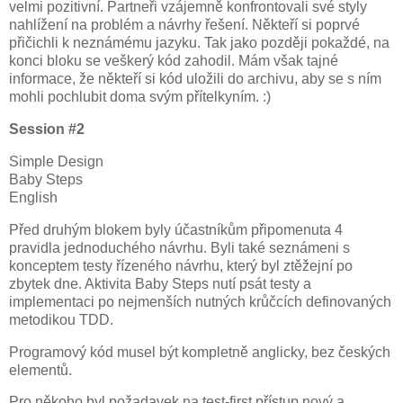
velmi pozitivní. Partneři vzájemně konfrontovali své styly
nahlížení na problém a návrhy řešení. Někteří si poprvé
přičichli k neznámému jazyku. Tak jako později pokaždé, na
konci bloku se veškerý kód zahodil. Mám však tajné
informace, že někteří si kód uložili do archivu, aby se s ním
mohli pochlubit doma svým přítelkyním. :)
Session #2
Simple Design
Baby Steps
English
Před druhým blokem byly účastníkům připomenuta 4
pravidla jednoduchého návrhu. Byli také seznámeni s
konceptem testy řízeného návrhu, který byl ztěžejní po
zbytek dne. Aktivita Baby Steps nutí psát testy a
implementaci po nejmenších nutných krůčcích definovaných
metodikou TDD.
Programový kód musel být kompletně anglicky, bez českých
elementů.
Pro někoho byl požadavek na test-first přístup nový a