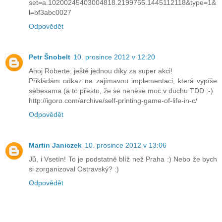
set=a.10200245403004818.2199766.1445112118&type=1&
l=bf3abc0027
Odpovědět
Petr Šnobelt
10. prosince 2012 v 12:20
Ahoj Roberte, ještě jednou díky za super akci!
Přikládám odkaz na zajímavou implementaci, která vypíše
sebesama (a to přesto, že se nenese moc v duchu TDD :-)
http://igoro.com/archive/self-printing-game-of-life-in-c/
Odpovědět
Martin Janiczek
10. prosince 2012 v 13:06
Jů, i Vsetín! To je podstatně blíž než Praha :) Nebo že bych
si zorganizoval Ostravský? :)
Odpovědět