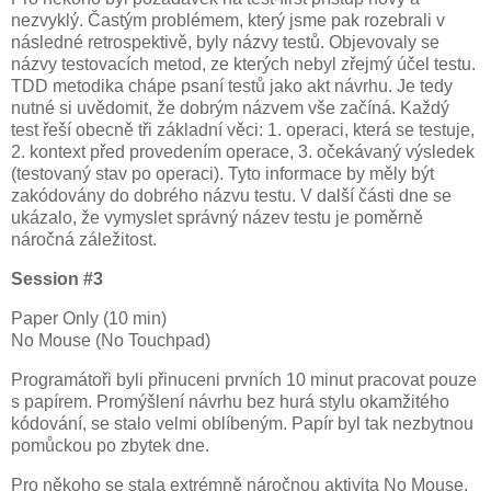
nezvyklý. Častým problémem, který jsme pak rozebrali v
následné retrospektivě, byly názvy testů. Objevovaly se
názvy testovacích metod, ze kterých nebyl zřejmý účel testu.
TDD metodika chápe psaní testů jako akt návrhu. Je tedy
nutné si uvědomit, že dobrým názvem vše začíná. Každý
test řeší obecně tři základní věci: 1. operaci, která se testuje,
2. kontext před provedením operace, 3. očekávaný výsledek
(testovaný stav po operaci). Tyto informace by měly být
zakódovány do dobrého názvu testu. V další části dne se
ukázalo, že vymyslet správný název testu je poměrně
náročná záležitost.
Session #3
Paper Only (10 min)
No Mouse (No Touchpad)
Programátoři byli přinuceni prvních 10 minut pracovat pouze
s papírem. Promýšlení návrhu bez hurá stylu okamžitého
kódování, se stalo velmi oblíbeným. Papír byl tak nezbytnou
pomůckou po zbytek dne.
Pro někoho se stala extrémně náročnou aktivita No Mouse.