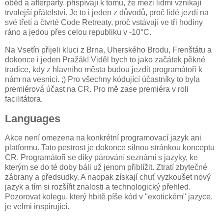
oběd a afterparty, přispívají k tomu, že mezi lidmi vznikají
trvalejší přátelství. Je to i jeden z důvodů, proč lidé jezdí na
své třetí a čtvrté Code Retreaty, proč vstávají ve tři hodiny
ráno a jedou přes celou republiku v -10°C.
Na Vsetín přijeli kluci z Brna, Uherského Brodu, Frenštátu a
dokonce i jeden Pražák! Viděl bych to jako začátek pěkné
tradice, kdy z hlavního města budou jezdit programátoři k
nám na vesnici. ;) Pro všechny kódující účastníky to byla
premiérová účast na CR. Pro mě zase premiéra v roli
facilitátora.
Languages
Akce není omezena na konkrétní programovací jazyk ani
platformu. Tato pestrost je dokonce silnou stránkou konceptu
CR. Programátoři se díky párování seznámí s jazyky, ke
kterým se do té doby báli už jenom přiblížit. Ztratí zbytečné
zábrany a předsudky. A naopak získají chuť vyzkoušet nový
jazyk a tím si rozšířit znalosti a technologický přehled.
Pozorovat kolegu, který hbitě píše kód v "exotickém" jazyce,
je velmi inspirující.