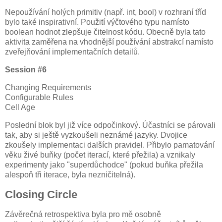
Nepoužívání holých primitiv (např. int, bool) v rozhraní tříd
bylo také inspirativní. Použití výčtového typu namísto
boolean hodnot zlepšuje čitelnost kódu. Obecně byla tato
aktivita zaměřena na vhodnější používání abstrakcí namísto
zveřejňování implementačních detailů.
Session #6
Changing Requirements
Configurable Rules
Cell Age
Poslední blok byl již více odpočinkový. Účastníci se párovali
tak, aby si ještě vyzkoušeli neznámé jazyky. Dvojice
zkoušely implementaci dalších pravidel. Přibylo pamatování
věku živé buňky (počet iterací, které přežila) a vznikaly
experimenty jako "superdůchodce" (pokud buňka přežila
alespoň tři iterace, byla nezničitelná).
Closing Circle
Závěrečná retrospektiva byla pro mě osobně