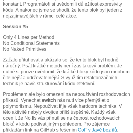
konstant. Programátoři si uvědomili důležitost expresivity
kódu. A nakonec jsme se shodli, že tento blok byl jeden z
nejzajímavějších v rámci celé akce.
Session #5
Only 4 Lines per Method
No Conditional Statements
No Naked Primitives
Začalo přituhovat a ukázalo se, že tento blok byl hodně
náročný. Psát krátké metody není zas takový problém. Je
nutné si pouze uvědomit, že krátké bloky kódu jsou mnohem
čitelnější a udržovatelnější. S využitím refaktorizačních
technik je navíc strukturování kódu efektivní.
Problémem ale bylo omezení na nepoužívání rozhodovacích
příkazů. Vynechat
switch
nás nutí více přemýšlet o
polymorfismu. Nepoužívat
if
je však hardcore technika. V
této aktivitě nebyly dvojice příliš úspěšné. Každý však
ocenil, že No Ifs vás přinutí se na četnost rozhodovacích
bloků v kódu podívat jiným pohledem. Pro zájemce
přikládám link na GitHub s řešením
GoF v Javě bez ifů
.