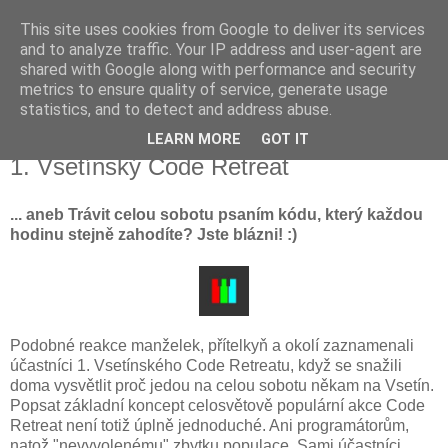
This site uses cookies from Google to deliver its services
Robert Dresler
and to analyze traffic. Your IP address and user-agent are
shared with Google along with performance and security
metrics to ensure quality of service, generate usage
Vývoj software není jenom o kódování ...
statistics, and to detect and address abuse.
LEARN MORE
GOT IT
neděle 9. prosince 2012
1. Vsetínský Code Retreat
... aneb Trávit celou sobotu psaním kódu, který každou
hodinu stejně zahodíte? Jste blázni! :)
Podobné reakce manželek, přítelkyň a okolí zaznamenali
účastníci 1. Vsetínského Code Retreatu, když se snažili
doma vysvětlit proč jedou na celou sobotu někam na Vsetín.
Popsat základní koncept celosvětově populární akce Code
Retreat není totiž úplně jednoduché. Ani programátorům,
natož "nevyvolenému" zbytku populace. Sami účastníci